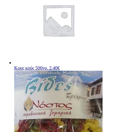
Κους κούς 500γρ.
2.40
€