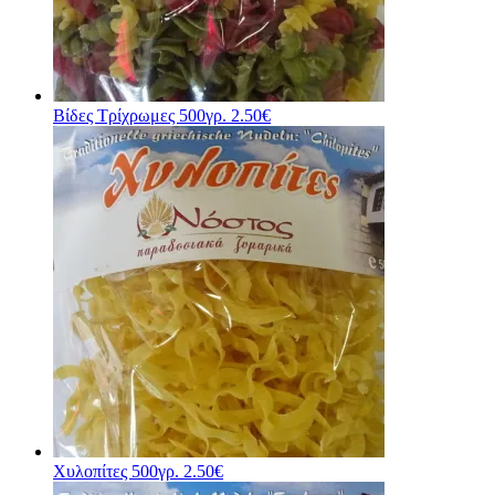
Βίδες Τρίχρωμες 500γρ.
2.50
€
Χυλοπίτες 500γρ.
2.50
€