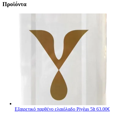
Προϊόντα
Εξαιρετικό παρθένο ελαιόλαδο Piyèas 5lt
63.00
€