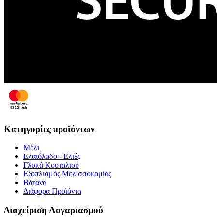
Κατηγορίες προϊόντων
Μέλι
Ελαιόλαδο - Ελιές
Γλυκά Κουταλιού
Εξοπλισμός Μελισσοκομίας
Βότανα
Διάφορα Προϊόντα
Διαχείριση Λογαριασμού