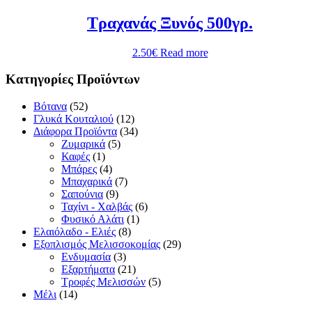
Τραχανάς Ξυνός 500γρ.
2.50
€
Read more
Κατηγορίες Προϊόντων
Βότανα
(52)
Γλυκά Κουταλιού
(12)
Διάφορα Προϊόντα
(34)
Ζυμαρικά
(5)
Καφές
(1)
Μπάρες
(4)
Μπαχαρικά
(7)
Σαπούνια
(9)
Ταχίνι - Χαλβάς
(6)
Φυσικό Αλάτι
(1)
Ελαιόλαδο - Ελιές
(8)
Εξοπλισμός Μελισσοκομίας
(29)
Ενδυμασία
(3)
Εξαρτήματα
(21)
Τροφές Μελισσών
(5)
Μέλι
(14)