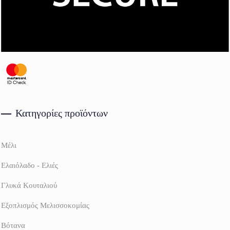
Κατηγορίες προϊόντων
Μέλι
Ελαιόλαδο - Ελιές
Γλυκά Κουταλιού
Εξοπλισμός Μελισσοκομίας
Βότανα