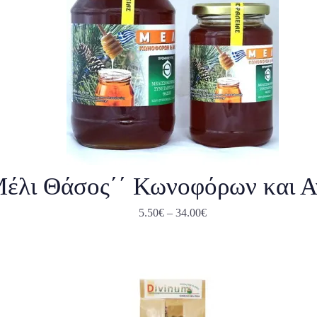
Μέλι Θάσος΄΄ Κωνοφόρων και 
5.50
€
–
34.00
€