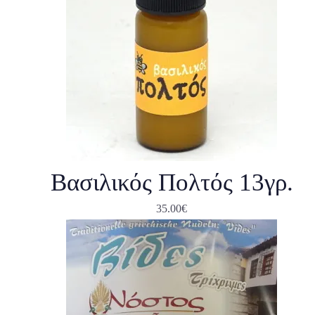
Βασιλικός Πολτός 13γρ.
35.00
€