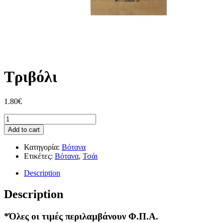
Τριβόλι
1.80
€
Ποσότητα
Add to cart
Κατηγορία:
Βότανα
Ετικέτες:
Βότανα
,
Τσάι
Description
Description
*Όλες οι τιμές περιλαμβάνουν Φ.Π.Α.