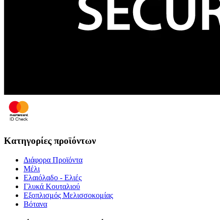
Κατηγορίες προϊόντων
Διάφορα Προϊόντα
Μέλι
Ελαιόλαδο - Ελιές
Γλυκά Κουταλιού
Εξοπλισμός Μελισσοκομίας
Βότανα