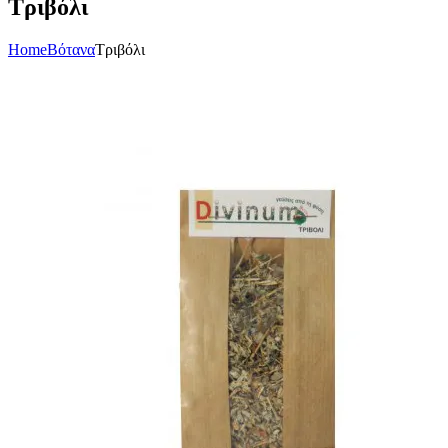
Τριβόλι
Home
Βότανα
Τριβόλι