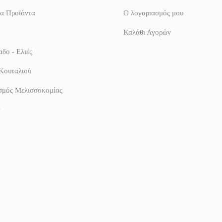
α Προϊόντα
Ο λογαριασμός μου
Καλάθι Αγορών
δο - Ελιές
Κουταλιού
σμός Μελισσοκομίας
α