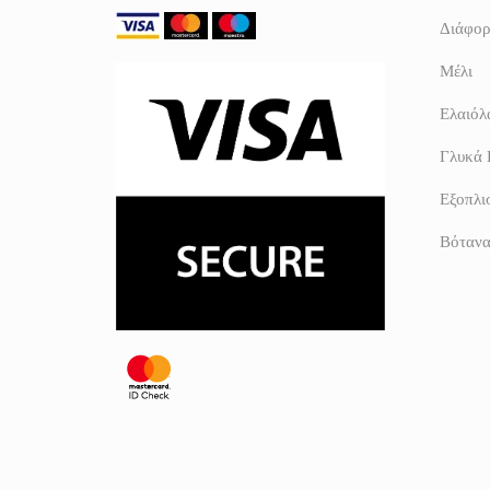
Διάφορ
Μέλι
Ελαιόλα
Γλυκά 
Εξοπλι
Βόταν