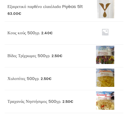
Εξαιρετικό παρθένο ελαιόλαδο Piyèas 5lt
63.00
€
Κους κούς 500γρ.
2.40
€
Βίδες Τρίχρωμες 500γρ.
2.50
€
Χυλοπίτες 500γρ.
2.50
€
Τραχανάς Νηστήσιμος 500γρ.
2.50
€