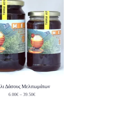
λι Δάσους Μελιτωμάτων
6.00
€
–
39.50
€