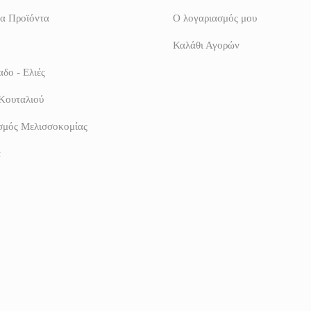
α Προϊόντα
Ο λογαριασμός μου
Καλάθι Αγορών
δο - Ελιές
Κουταλιού
σμός Μελισσοκομίας
α