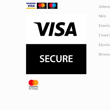
Διάφορ
Μέλι
Ελαιόλα
Γλυκά 
Εξοπλι
Βόταν