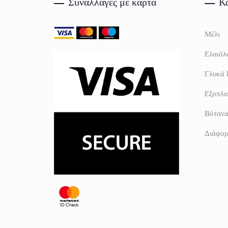
Συναλλαγές με κάρτα
Κα
Μέλι
Ελαιόλα
Γλυκά 
Εξοπλι
Βόταν
Διάφορ