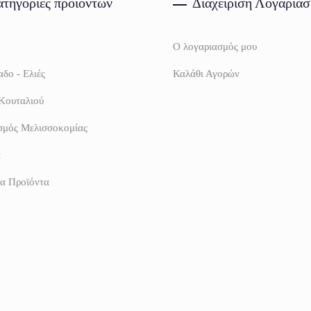
τηγορίες προϊόντων
Διαχείριση Λογαρια
Ο λογαριασμός μου
δο - Ελιές
Καλάθι Αγορών
Κουταλιού
σμός Μελισσοκομίας
α
α Προϊόντα