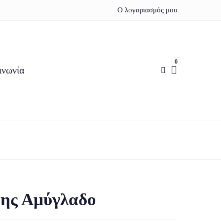
Ο λογαριασμός μου
0
ινωνία
ης Αμύγλαδο