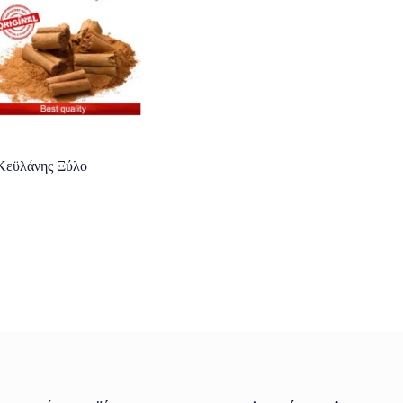
Κεϋλάνης Ξύλο