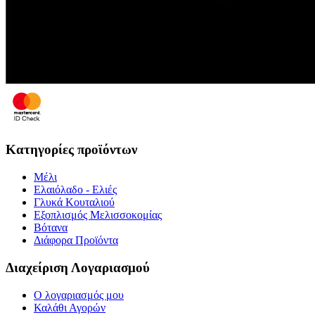
Κατηγορίες προϊόντων
Μέλι
Ελαιόλαδο - Ελιές
Γλυκά Κουταλιού
Εξοπλισμός Μελισσοκομίας
Βότανα
Διάφορα Προϊόντα
Διαχείριση Λογαριασμού
Ο λογαριασμός μου
Καλάθι Αγορών