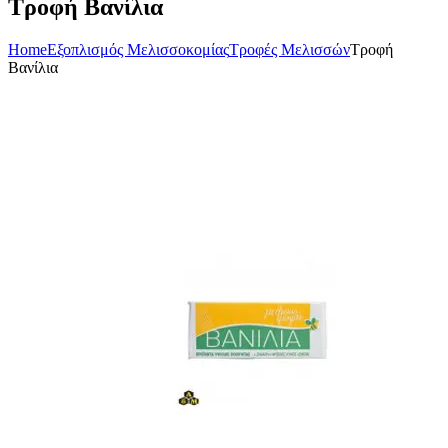
Τροφή Βανίλια
Home
Εξοπλισμός Μελισσοκομίας
Τροφές Μελισσών
Τροφή
Βανίλια