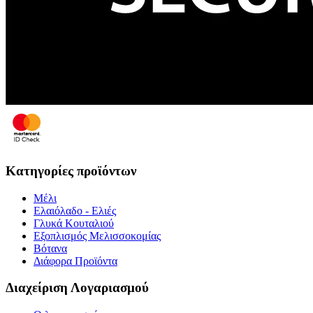
Κατηγορίες προϊόντων
Μέλι
Ελαιόλαδο - Ελιές
Γλυκά Κουταλιού
Εξοπλισμός Μελισσοκομίας
Βότανα
Διάφορα Προϊόντα
Διαχείριση Λογαριασμού