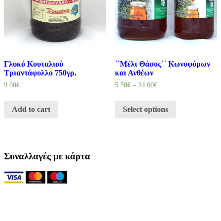
Γλυκό Κουταλιού
΄΄Μέλι Θάσος΄΄ Κωνοφόρων
Τριαντάφυλλο 750γρ.
και Ανθέων
9.00
€
5.50
€
–
34.00
€
Add to cart
Select options
Συναλλαγές με κάρτα