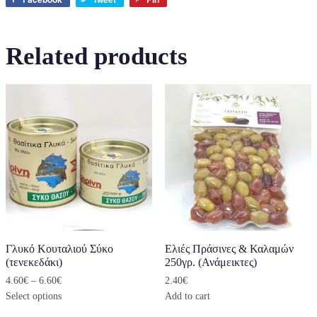
Related products
Γλυκό Κουταλιού Σύκο
Ελιές Πράσινες & Καλαμών
(τενεκεδάκι)
250γρ. (Ανάμεικτες)
4.60
€
–
6.60
€
2.40
€
Select options
Add to cart