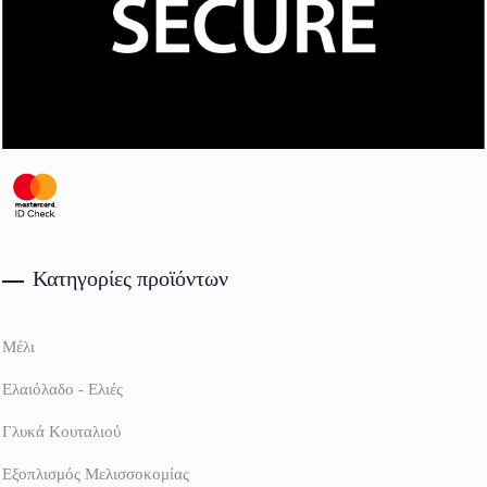
Κατηγορίες προϊόντων
Μέλι
Ελαιόλαδο - Ελιές
Γλυκά Κουταλιού
Εξοπλισμός Μελισσοκομίας