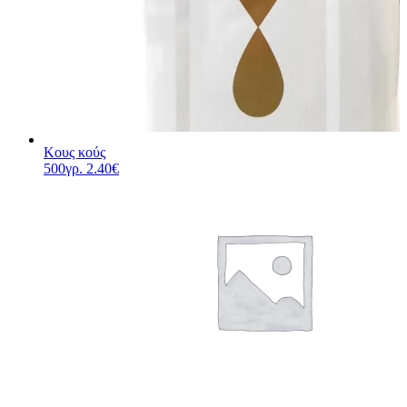
Κους κούς
500γρ.
2.40
€