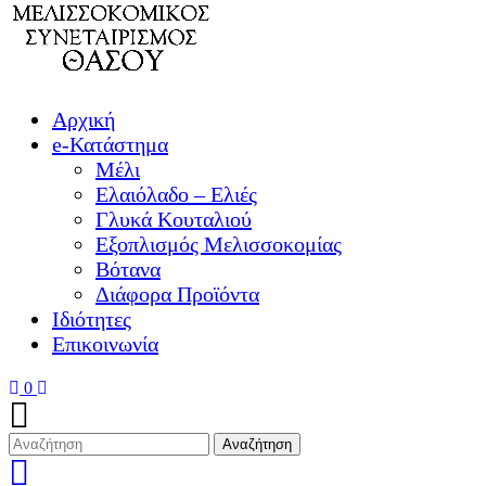
Αρχική
e-Κατάστημα
Μέλι
Ελαιόλαδο – Ελιές
Γλυκά Κουταλιού
Εξοπλισμός Μελισσοκομίας
Βότανα
Διάφορα Προϊόντα
Ιδιότητες
Επικοινωνία
0
Αναζήτηση