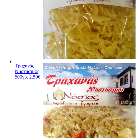
Τραχανάς
Νηστήσιμος
500γρ.
2.50
€