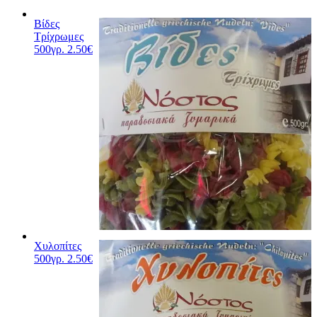
Βίδες
Τρίχρωμες
500γρ.
2.50
€
Χυλοπίτες
500γρ.
2.50
€