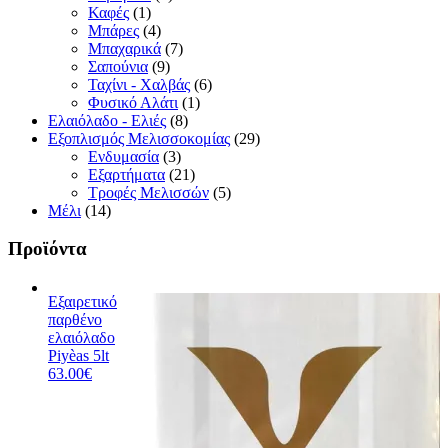
Καφές
(1)
Μπάρες
(4)
Μπαχαρικά
(7)
Σαπούνια
(9)
Ταχίνι - Χαλβάς
(6)
Φυσικό Αλάτι
(1)
Ελαιόλαδο - Ελιές
(8)
Εξοπλισμός Μελισσοκομίας
(29)
Ενδυμασία
(3)
Εξαρτήματα
(21)
Τροφές Μελισσών
(5)
Μέλι
(14)
Προϊόντα
Εξαιρετικό
παρθένο
ελαιόλαδο
Piyèas 5lt
63.00
€