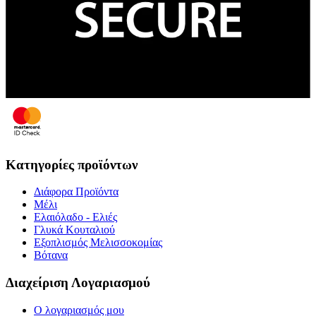
Κατηγορίες προϊόντων
Διάφορα Προϊόντα
Μέλι
Ελαιόλαδο - Ελιές
Γλυκά Κουταλιού
Εξοπλισμός Μελισσοκομίας
Βότανα
Διαχείριση Λογαριασμού
Ο λογαριασμός μου