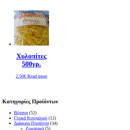
Χυλοπίτες
500γρ.
2.50
€
Read more
Κατηγορίες Προϊόντων
Βότανα
(52)
Γλυκά Κουταλιού
(12)
Διάφορα Προϊόντα
(34)
Ζυμαρικά
(5)